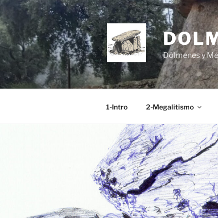
Saltar
al
contenido
DOL
Dólmenes y Men
1-Intro
2-Megalitismo