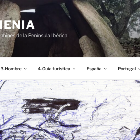
MENIA
hines de la Península Ibérica
3-Hombre
4-Guía turística
España
Portugal