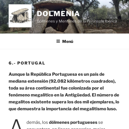
Saltar
al
DOLMENIA
contenido
Dólmenes y Menhines de la Península Ibérica
Menú
6.- PORTUGAL
Aunque la República Portuguesa es un país de
mediana extensión (92.082 kilómetros cuadrados),
toda su área continental fue colonizada por el
fenómeno megalítico en la Antigüedad. El número de
megalitos existente supera los dos mil ejemplares, lo
que demuestra la importancia del megalitismo luso.
A
demás, los
dólmenes portugueses
se