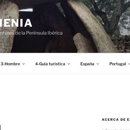
MENIA
hines de la Península Ibérica
3-Hombre
4-Guía turística
España
Portugal
ACERCA DE E
.