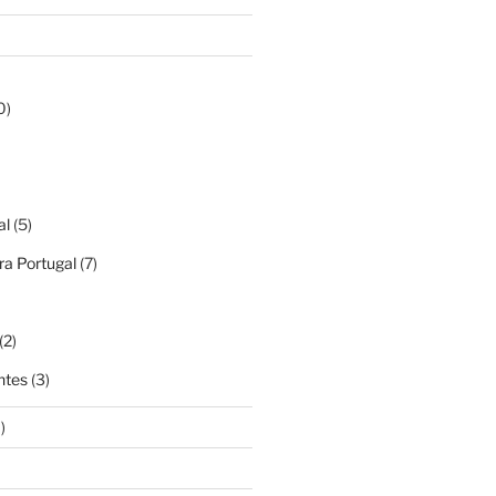
0)
al
(5)
a Portugal
(7)
(2)
ntes
(3)
)