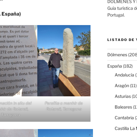
DÓLMENES Y 
Guía turística 
. España)
Portugal.
LISTADO DE
Dólmenes
(208
España
(182)
Andalucía
(
Aragón
(11)
Asturias
(1
mación in situ del
Perafita o menhir de
Baleares
(1
hir de Botarell,
Botarell, Tarragona
Tarragona
Cantabria
(
Castilla L