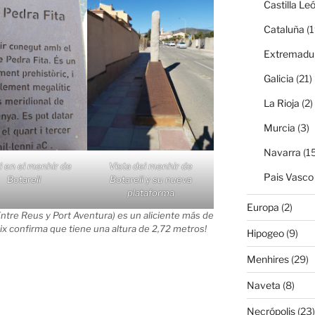
Castilla Le
Cataluña
(1
Extremadu
Galicia
(21)
La Rioja
(2)
Murcia
(3)
Navarra
(15
l en el menhir de
Vista del menhir de
Pais Vasco
Botarell
Botarell y su nueva
plataforma
Europa
(2)
ntre Reus y Port Aventura) es un aliciente más de
ix confirma que tiene una altura de 2,72 metros!
Hipogeo
(9)
Menhires
(29)
Naveta
(8)
Necrópolis
(23)