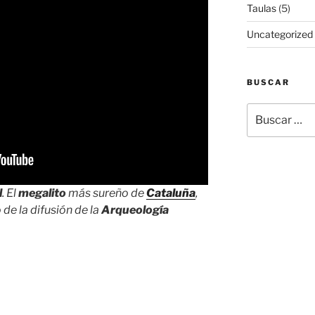
Taulas
(5)
Uncategorized
BUSCAR
Buscar
por:
l
. El
megalito
más sureño de
Cataluña
,
 de la difusión de la
Arqueología