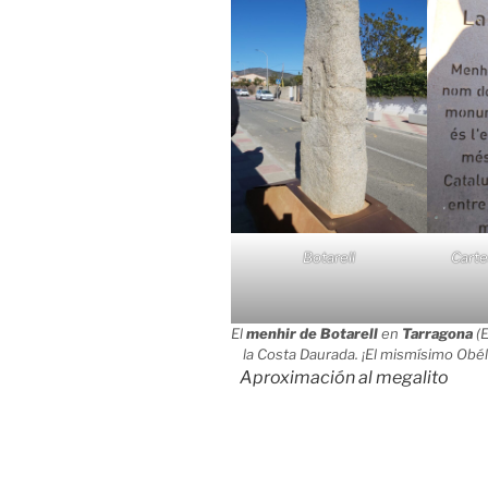
Botarell
Carte
El
menhir de Botarell
en
Tarragona
(E
la Costa Daurada. ¡El mismísimo Obél
Aproximación al megalito