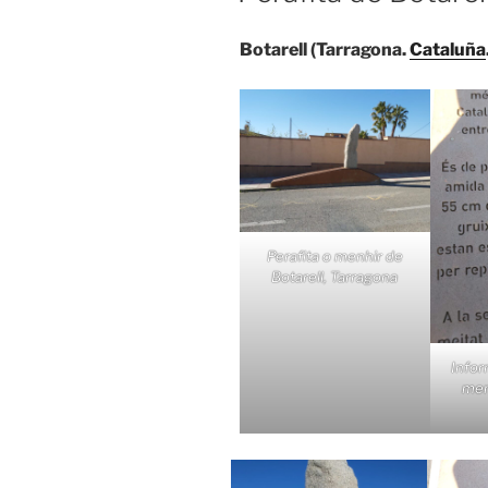
Botarell (Tarragona.
Cataluña
Perafita o menhir de
Botarell, Tarragona
Infor
men