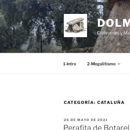
Saltar
al
contenido
DOL
Dólmenes y Men
1-Intro
2-Megalitismo
CATEGORÍA:
CATALUÑA
PUBLICADO
26 DE MAYO DE 2021
EL
Perafita de Botarell