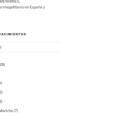
MENHIRES.
del megalitismo en España y
 YACIMIENTOS
)
28)
0)
2)
2)
a Mancha
(7)