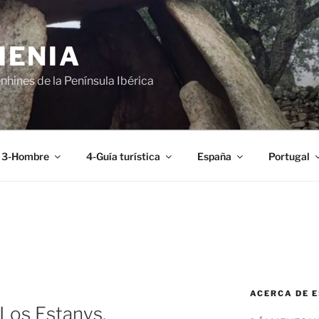
MENIA
hines de la Península Ibérica
3-Hombre
4-Guía turística
España
Portugal
ACERCA DE E
 Los Estanys.