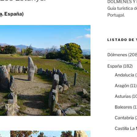
DÓLMENES Y 
Guía turística 
a
. España)
Portugal.
LISTADO DE
Dólmenes
(208
España
(182)
Andalucía
(
Aragón
(11)
Asturias
(1
Baleares
(1
Cantabria
(
Castilla L