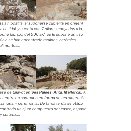
ala hipóstila (al suponerse cubierta en origen)
ta absidal, y cuenta con 7 pilares apoyados a la
upone (aprox.) del 500 a.C. Se le supone un uso
ficio se han encontrado molinos, cerámica,
alimentos…
base de talayot en
Ses Paises
(
Artá
,
Mallorca
). A
cuentra en santuario en forma de herradura. Su
comunal y ceremonial. De firma tardía se utilizó
encontrado un ajuar compuesto por casco, espada
y cerámica.