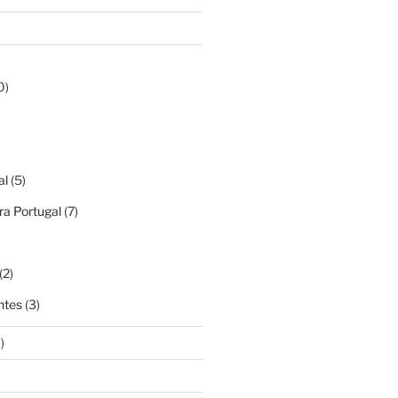
0)
al
(5)
a Portugal
(7)
(2)
ntes
(3)
)