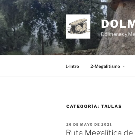
Saltar
al
contenido
DOL
Dólmenes y Men
1-Intro
2-Megalitismo
CATEGORÍA:
TAULAS
PUBLICADO
26 DE MAYO DE 2021
EL
Ruta Megalítica de