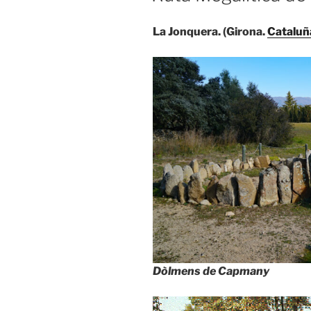
La Jonquera. (Girona.
Cataluñ
Dòlmens de Capmany