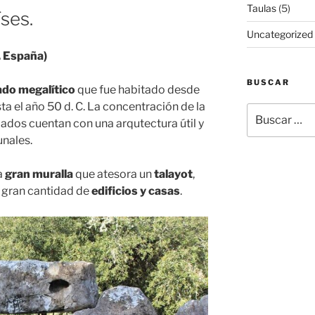
Taulas
(5)
ses.
Uncategorized
. España)
BUSCAR
ado megalítico
que fue habitado desde
ta el año 50 d. C. La concentración de la
Buscar
ados cuentan con una arqutectura útil y
por:
nales.
a
gran muralla
que atesora un
talayot
,
y gran cantidad de
edificios y casas
.