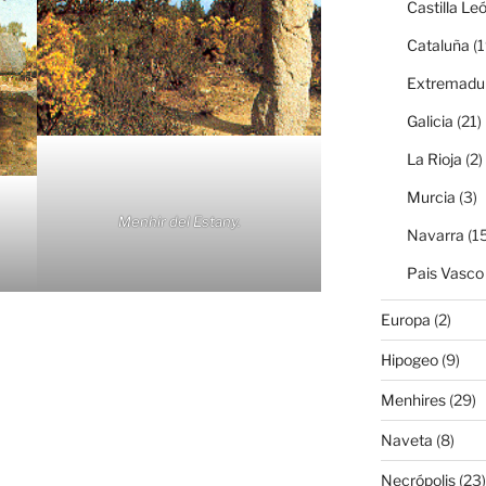
Castilla Le
Cataluña
(1
Extremadu
Galicia
(21)
La Rioja
(2)
Murcia
(3)
Menhir del Estany.
Navarra
(15
Pais Vasco
Europa
(2)
Hipogeo
(9)
Menhires
(29)
Naveta
(8)
Necrópolis
(23)