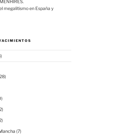
MENHIRES.
del megalitismo en España y
 YACIMIENTOS
)
28)
0)
2)
2)
a Mancha
(7)