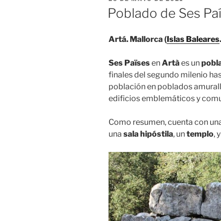
EL
Poblado de Ses Paí
Artá.
Mallorca (
Islas Baleares
Ses Païses
en
Artà
es un
pobl
finales del segundo milenio has
población en poblados amurall
edificios emblemáticos y comu
Como resumen, cuenta con un
una
sala hipóstila
, un
templo
, 