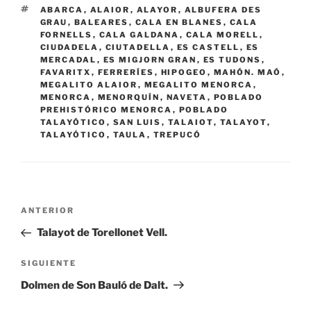
ETIQUETAS
ABARCA
,
ALAIOR
,
ALAYOR
,
ALBUFERA DES
GRAU
,
BALEARES
,
CALA EN BLANES
,
CALA
FORNELLS
,
CALA GALDANA
,
CALA MORELL
,
CIUDADELA
,
CIUTADELLA
,
ES CASTELL
,
ES
MERCADAL
,
ES MIGJORN GRAN
,
ES TUDONS
,
FAVARITX
,
FERRERÍES
,
HIPOGEO
,
MAHÓN. MAÓ
,
MEGALITO ALAIOR
,
MEGALITO MENORCA
,
MENORCA
,
MENORQUÍN
,
NAVETA
,
POBLADO
PREHISTÓRICO MENORCA
,
POBLADO
TALAYÓTICO
,
SAN LUIS
,
TALAIOT
,
TALAYOT
,
TALAYÓTICO
,
TAULA
,
TREPUCÓ
Navegación
Entrada
ANTERIOR
de
anterior:
Talayot de Torellonet Vell.
entradas
Siguiente
SIGUIENTE
entrada
Dolmen de Son Bauló de Dalt.