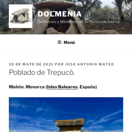
Saltar
al
DOLMENIA
contenido
Dólmenes y Menhines de la Península Ibérica
Menú
PUBLICADO
26 DE MAYO DE 2021
POR
JOSE ANTONIO MATEO
EL
Poblado de Trepucó.
Mahón. Menorca (
Islas Baleares
. España)