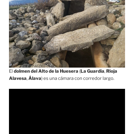
El
dolmen del Alto de la Huesera
(
La Guardia
,
Rioja
Alavesa
,
Álava
) es una cámara con corredor largo.