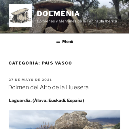
Saltar
al
DOLMENIA
contenido
Dólmenes y Menhines de la Península Ibérica
Menú
CATEGORÍA:
PAIS VASCO
PUBLICADO
27 DE MAYO DE 2021
EL
Dolmen del Alto de la Huesera
Laguardia. (Álava.
Euskadi
. España)