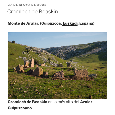
PUBLICADO
27 DE MAYO DE 2021
EL
Cromlech de Beaskin.
Monte de Aralar. (Guipúzcoa.
Euskadi
. España)
Cromlech de Beaskin
en lo más alto del
Aralar
Guipuzcoano
.