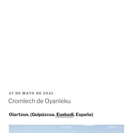
PUBLICADO
27 DE MAYO DE 2021
EL
Cromlech de Oyanleku
Oiartzun. (Guipúzcoa.
Euskadi
. España)