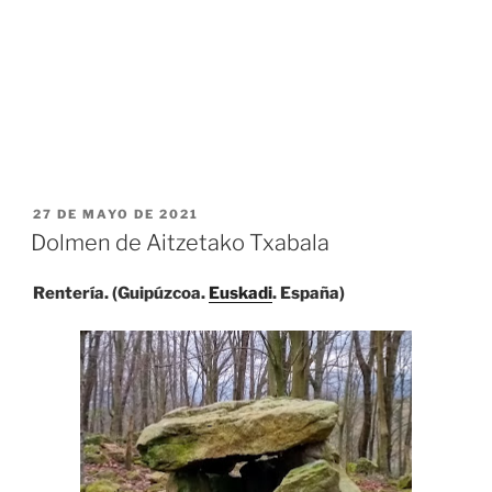
PUBLICADO
27 DE MAYO DE 2021
EL
Dolmen de Aitzetako Txabala
Rentería. (Guipúzcoa.
Euskadi
. España)