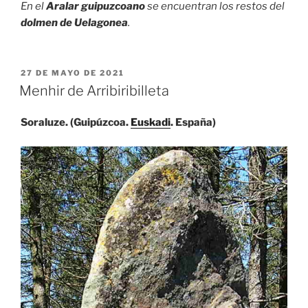
En el
Aralar guipuzcoano
se encuentran los restos del
dolmen de Uelagonea
.
PUBLICADO
27 DE MAYO DE 2021
EL
Menhir de Arribiribilleta
Soraluze. (Guipúzcoa.
Euskadi
. España)