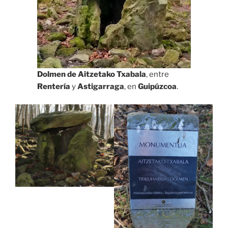
Dolmen de Aitzetako Txabala
, entre
Rentería
y
Astigarraga
, en
Guipúzcoa
.