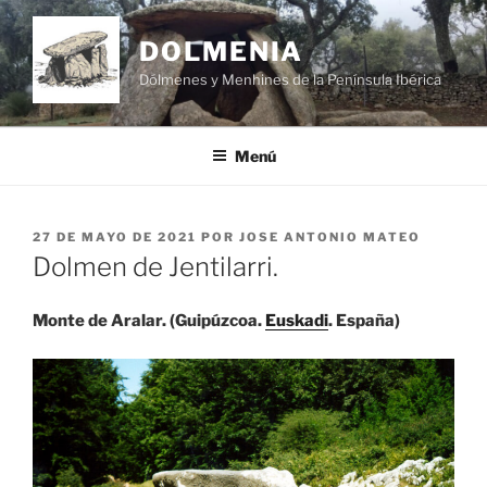
Saltar
al
DOLMENIA
contenido
Dólmenes y Menhines de la Península Ibérica
Menú
PUBLICADO
27 DE MAYO DE 2021
POR
JOSE ANTONIO MATEO
EL
Dolmen de Jentilarri.
Monte de Aralar. (Guipúzcoa.
Euskadi
. España)