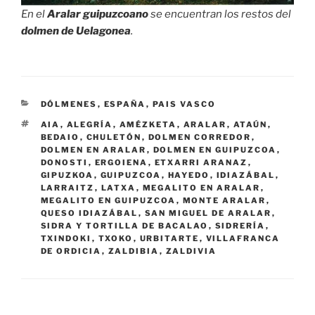
En el
Aralar guipuzcoano
se encuentran los restos del
dolmen de Uelagonea
.
CATEGORÍAS
DÓLMENES
,
ESPAÑA
,
PAIS VASCO
ETIQUETAS
AIA
,
ALEGRÍA
,
AMÉZKETA
,
ARALAR
,
ATAÚN
,
BEDAIO
,
CHULETÓN
,
DOLMEN CORREDOR
,
DOLMEN EN ARALAR
,
DOLMEN EN GUIPUZCOA
,
DONOSTI
,
ERGOIENA
,
ETXARRI ARANAZ
,
GIPUZKOA
,
GUIPUZCOA
,
HAYEDO
,
IDIAZÁBAL
,
LARRAITZ
,
LATXA
,
MEGALITO EN ARALAR
,
MEGALITO EN GUIPUZCOA
,
MONTE ARALAR
,
QUESO IDIAZÁBAL
,
SAN MIGUEL DE ARALAR
,
SIDRA Y TORTILLA DE BACALAO
,
SIDRERÍA
,
TXINDOKI
,
TXOKO
,
URBITARTE
,
VILLAFRANCA
DE ORDICIA
,
ZALDIBIA
,
ZALDIVIA