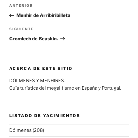
Navegación
Entrada
ANTERIOR
de
anterior:
Menhir de Arribiribilleta
entradas
Siguiente
SIGUIENTE
entrada
Cromlech de Beaskin.
ACERCA DE ESTE SITIO
DÓLMENES Y MENHIRES.
Guía turística del megalitismo en España y Portugal.
LISTADO DE YACIMIENTOS
Dólmenes
(208)