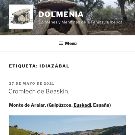
Saltar
al
DOLMENIA
contenido
Dólmenes y Menhines de la Península Ibérica
Menú
ETIQUETA:
IDIAZÁBAL
PUBLICADO
27 DE MAYO DE 2021
EL
Cromlech de Beaskin.
Monte de Aralar. (Guipúzcoa.
Euskadi
. España)