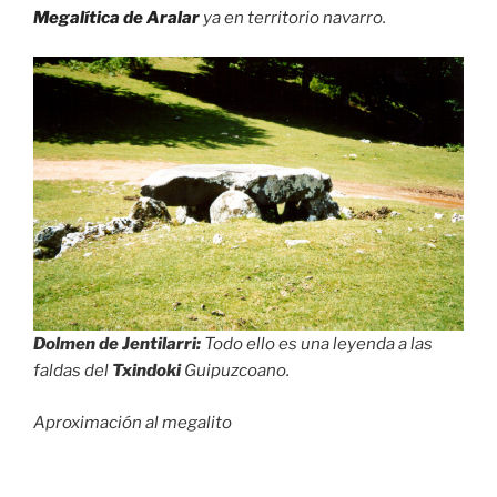
Megalítica de Aralar
ya en territorio navarro.
Dolmen de Jentilarri:
Todo ello es una leyenda a las
faldas del
Txindoki
Guipuzcoano.
Aproximación al megalito