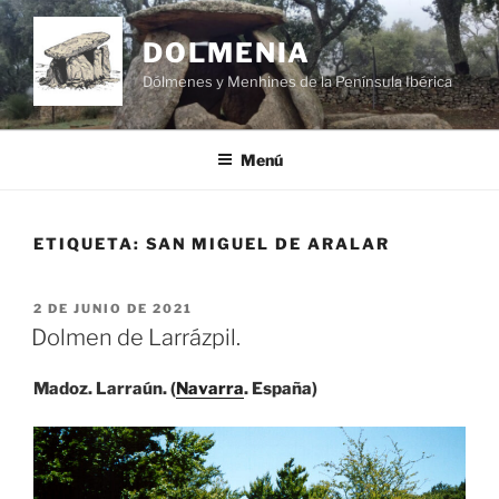
Saltar
al
DOLMENIA
contenido
Dólmenes y Menhines de la Península Ibérica
Menú
ETIQUETA:
SAN MIGUEL DE ARALAR
PUBLICADO
2 DE JUNIO DE 2021
EL
Dolmen de Larrázpil.
Madoz. Larraún. (
Navarra
. España)