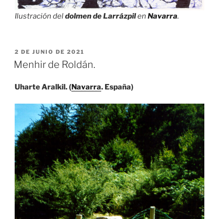
Ilustración del
dolmen de Larrázpil
en
Navarra
.
PUBLICADO
2 DE JUNIO DE 2021
EL
Menhir de Roldán.
Uharte Aralkil. (
Navarra
. España)