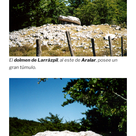
El
dolmen de Larrázpil
, al este de
Aralar
, posee un
gran túmulo.