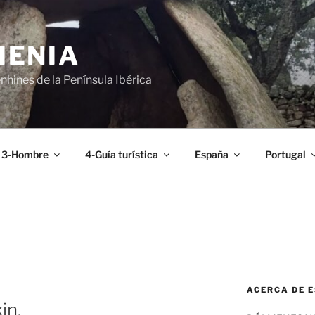
MENIA
hines de la Península Ibérica
3-Hombre
4-Guía turística
España
Portugal
ACERCA DE E
in.