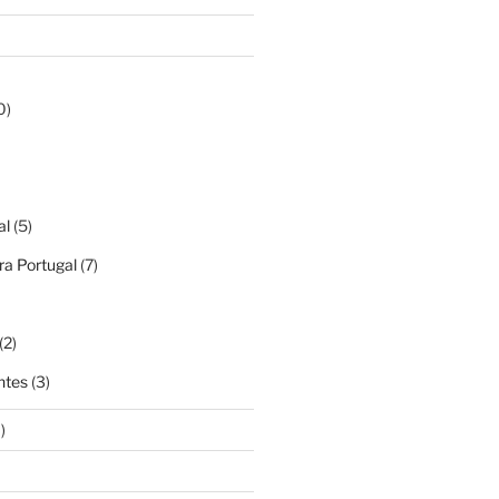
0)
al
(5)
a Portugal
(7)
(2)
ntes
(3)
)