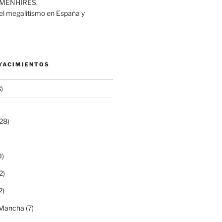
MENHIRES.
del megalitismo en España y
 YACIMIENTOS
)
28)
0)
2)
2)
a Mancha
(7)