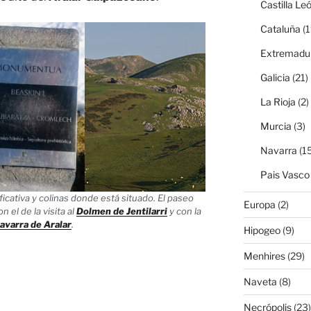
Castilla Le
Cataluña
(1
Extremadu
Galicia
(21)
La Rioja
(2)
Murcia
(3)
Navarra
(15
Pais Vasco
icativa y colinas donde está situado. El paseo
Europa
(2)
 el de la visita al
Dolmen de Jentilarri
y con la
navarra de Aralar
.
Hipogeo
(9)
Menhires
(29)
Naveta
(8)
Necrópolis
(23)