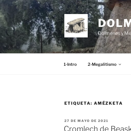
Saltar
al
contenido
DOL
Dólmenes y Men
1-Intro
2-Megalitismo
ETIQUETA:
AMÉZKETA
PUBLICADO
27 DE MAYO DE 2021
EL
Cromlech de Beask