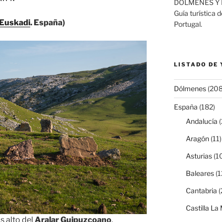
DÓLMENES Y 
Guía turística 
Euskadi
. España)
Portugal.
LISTADO DE
Dólmenes
(208
España
(182)
Andalucía
(
Aragón
(11)
Asturias
(1
Baleares
(1
Cantabria
(
Castilla L
s alto del
Aralar Guipuzcoano
.