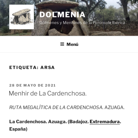
Saltar
al
DOLMENIA
contenido
Dólmenes y Menhines de la Península Ibérica
Menú
ETIQUETA:
ARSA
PUBLICADO
28 DE MAYO DE 2021
EL
Menhir de La Cardenchosa.
RUTA MEGALÍTICA DE LA CARDENCHOSA.
AZUAGA.
La Cardenchosa. Azuaga. (Badajoz.
Extremadura
.
España)