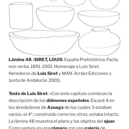
Lámina 48
. (
SIRET, LOUIS
. España Prehistórica. Facta,
non verba, 1891-2001. Homenaje a Luis Siret.
Herederos de
Luis Siret
y MAN. Arráez Ediciones y
Junta de Andalucía. 2001).
Texto de Luis Siret
: «Con este capítulo comienzo la
descripción de los
dólmenes españoles
. Excavé 4 en
los alrededores de
Azuaga
de los cuales 3 estaban
vacíos. el 4º, construido como los otros, estaba intacto.
La lámina 48 muestra el plano y los objetos del
ajuar
.
Como vemos es una
cámara
con una
galería
de