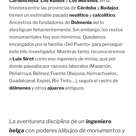
Cardenchosa
,
Los Rubios
y
Los Morenos
, en la
frontera entre las provincias de
Córdoba
y
Badajoz
,
tienen un estimable pasado
neolítico
y
calcolítico
.
Ancestros de fundadores de
Dolmenia
así lo
atestiguan fehacientemente. Sin embargo, los restos
monumentales hoy son mímimos. Quedamos
encargados por la familia «Del Puerto» para perseguir
este hilo investigador. Mientras tanto, reconoceremos
a
Luis Siret
como ese ingeniero de minas, que por
donde paseaba por razones laborales (Mazarrón,
Peñarroya, Bélmez, Fuente Obejuna, Hornachuelos,
Guadalcanal, Espiel, Río Tinto….), seguía el rastro de
dólmenes
y otros
ajuares
antiguos.
La aventurera disciplina de un
ingeniero
belga
con poderes (dibujos de monumentos y