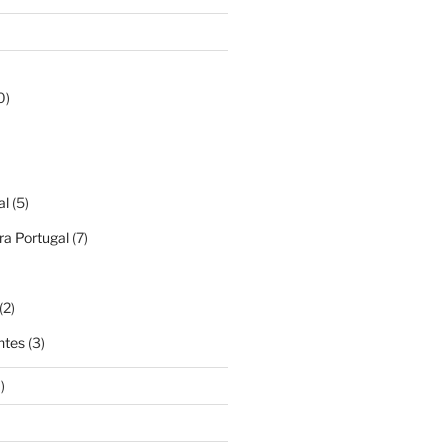
0)
al
(5)
a Portugal
(7)
(2)
ntes
(3)
)