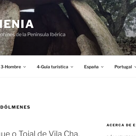
MENIA
hines de la Península Ibérica
3-Hombre
4-Guía turística
España
Portugal
 DÓLMENES
ACERCA DE E
e o Tojal de Vila Cha.