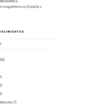
MENHIRES.
del megalitismo en España y
 YACIMIENTOS
)
28)
0)
2)
2)
a Mancha
(7)