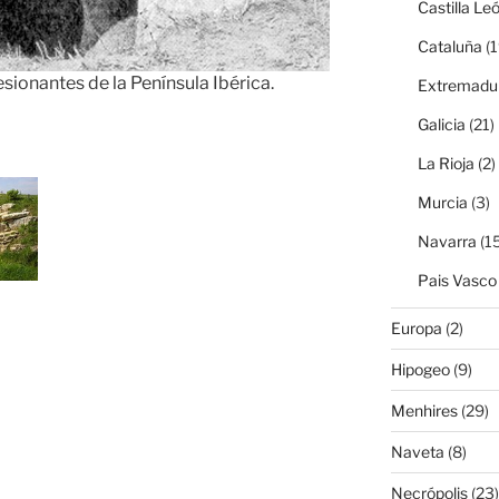
Castilla Le
Cataluña
(1
ionantes de la Península Ibérica.
Extremadu
Galicia
(21)
La Rioja
(2)
Murcia
(3)
Navarra
(15
Pais Vasco
Europa
(2)
Hipogeo
(9)
Menhires
(29)
Naveta
(8)
Necrópolis
(23)