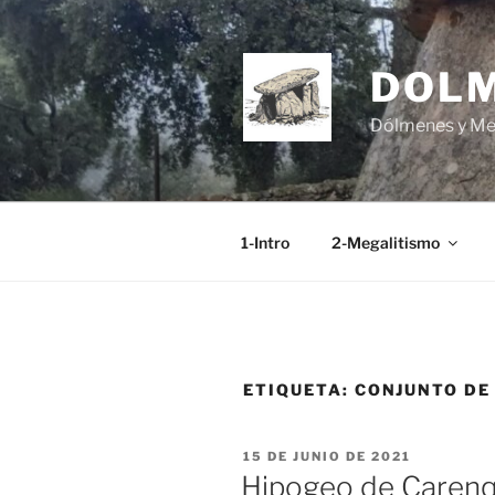
Saltar
al
contenido
DOL
Dólmenes y Men
1-Intro
2-Megalitismo
ETIQUETA:
CONJUNTO DE
PUBLICADO
15 DE JUNIO DE 2021
EL
Hipogeo de Carenqu