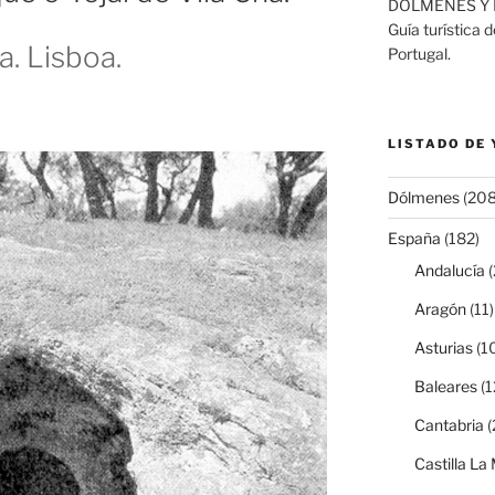
DÓLMENES Y 
Guía turística 
. Lisboa.
Portugal.
LISTADO DE
Dólmenes
(208
España
(182)
Andalucía
(
Aragón
(11)
Asturias
(1
Baleares
(1
Cantabria
(
Castilla L