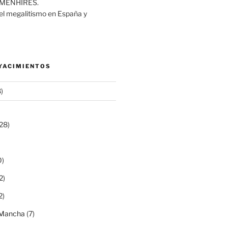
MENHIRES.
del megalitismo en España y
 YACIMIENTOS
)
28)
0)
2)
2)
a Mancha
(7)