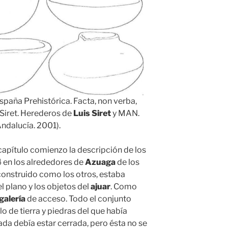
España Prehistórica. Facta, non verba,
Siret. Herederos de
Luis Siret
y MAN.
Andalucía. 2001).
 capítulo comienzo la descripción de los
4 en los alrededores de
Azuaga
de los
 construido como los otros, estaba
l plano y los objetos del
ajuar
. Como
galería
de acceso. Todo el conjunto
 de tierra y piedras del que había
ada debía estar cerrada, pero ésta no se