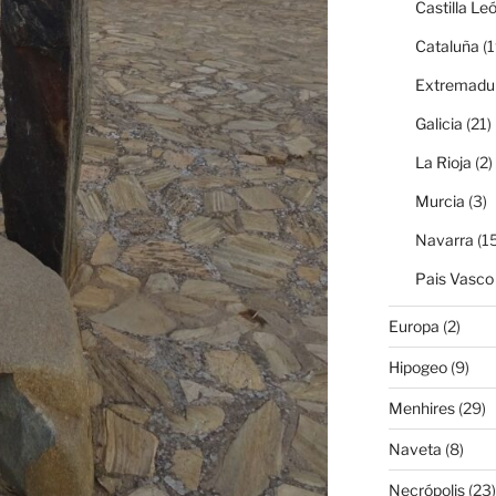
Castilla Le
Cataluña
(1
Extremadu
Galicia
(21)
La Rioja
(2)
Murcia
(3)
Navarra
(15
Pais Vasco
Europa
(2)
Hipogeo
(9)
Menhires
(29)
Naveta
(8)
Necrópolis
(23)