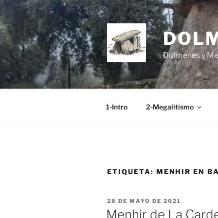
Saltar
al
contenido
DOL
Dólmenes y Men
1-Intro
2-Megalitismo
ETIQUETA:
MENHIR EN B
PUBLICADO
28 DE MAYO DE 2021
EL
Menhir de La Card