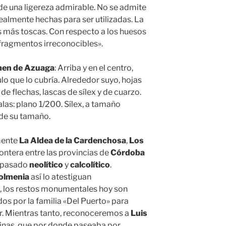
de una ligereza admirable. No se admite
ealmente hechas para ser utilizadas. La
las más toscas. Con respecto a los huesos
ragmentos irreconocibles».
en de Azuaga
: Arriba y en el centro,
lo que lo cubría. Alrededor suyo, hojas
de flechas, lascas de sílex y de cuarzo.
las: plano 1/200. Sílex, a tamaño
 de su tamaño.
mente
La Aldea de la Cardenchosa
,
Los
frontera entre las provincias de
Córdoba
e pasado
neolítico
y
calcolítico
.
olmenia
así lo atestiguan
, los restos monumentales hoy son
 por la familia «Del Puerto» para
or. Mientras tanto, reconoceremos a
Luis
inas, que por donde paseaba por