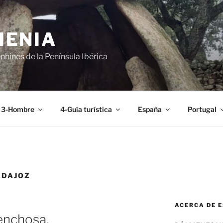
MENIA
hines de la Península Ibérica
3-Hombre
4-Guía turística
España
Portugal
ADAJOZ
ACERCA DE E
enchosa.