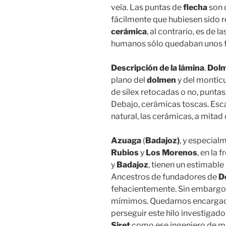
veía. Las puntas de
flecha
son 
fácilmente que hubiesen sido r
cerámica
, al contrario, es de 
humanos sólo quedaban unos f
Descripción de la lámina
.
Dolm
plano del
dolmen
y del montícu
de sílex retocadas o no, puntas 
Debajo, cerámicas toscas. Esca
natural, las cerámicas, a mitad
Azuaga
(
Badajoz)
, y especial
Rubios
y
Los Morenos
, en la 
y
Badajoz
, tienen un estimabl
Ancestros de fundadores de
D
fehacientemente. Sin embargo
mímimos. Quedamos encargados
perseguir este hilo investigad
Siret
como ese ingeniero de m