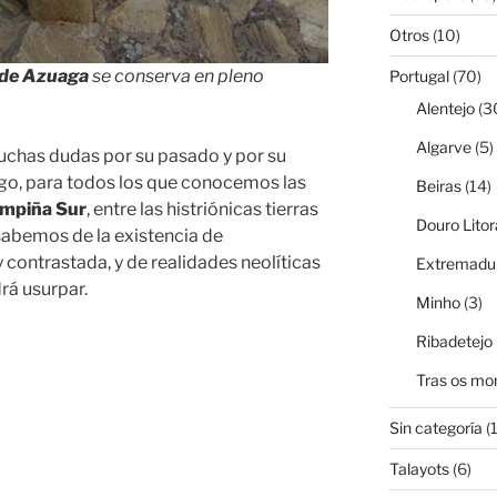
Otros
(10)
 de Azuaga
se conserva en pleno
Portugal
(70)
Alentejo
(3
Algarve
(5)
muchas dudas por su pasado y por su
rgo, para todos los que conocemos las
Beiras
(14)
mpiña Sur
, entre las histriónicas tierras
Douro Litor
 sabemos de la existencia de
 contrastada, y de realidades neolíticas
Extremadur
rá usurpar.
Minho
(3)
Ribadetejo
Tras os mo
Sin categoría
(1
Talayots
(6)