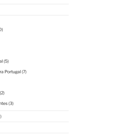
0)
al
(5)
a Portugal
(7)
(2)
ntes
(3)
)