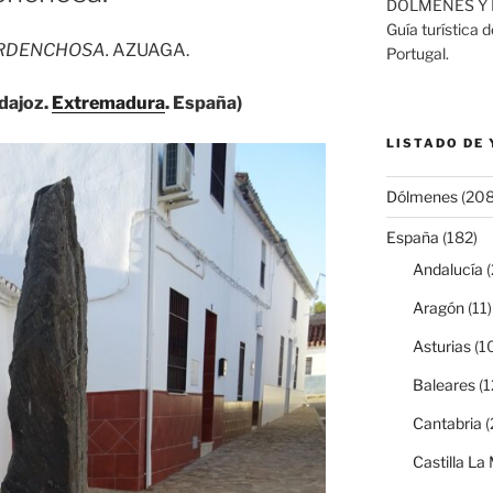
DÓLMENES Y 
Guía turística 
ARDENCHOSA.
AZUAGA.
Portugal.
dajoz.
Extremadura
. España)
LISTADO DE
Dólmenes
(208
España
(182)
Andalucía
(
Aragón
(11)
Asturias
(1
Baleares
(1
Cantabria
(
Castilla L