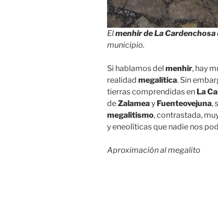
El
menhir de La Cardenchosa
municipio.
Si hablamos del
menhir
, hay 
realidad
megalítica
. Sin emba
tierras comprendidas en
La Ca
de
Zalamea
y
Fuenteovejuna
,
megalitismo
, contrastada, muy
y eneolíticas que nadie nos pod
Aproximación al megalito