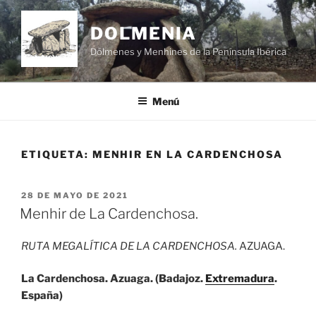
Saltar
al
DOLMENIA
contenido
Dólmenes y Menhines de la Península Ibérica
Menú
ETIQUETA:
MENHIR EN LA CARDENCHOSA
PUBLICADO
28 DE MAYO DE 2021
EL
Menhir de La Cardenchosa.
RUTA MEGALÍTICA DE LA CARDENCHOSA.
AZUAGA.
La Cardenchosa. Azuaga. (Badajoz.
Extremadura
.
España)