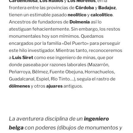
Cardenchosa
,
Los Rubios
y
Los Morenos
, en la
frontera entre las provincias de
Córdoba
y
Badajoz
,
tienen un estimable pasado
neolítico
y
calcolítico
.
Ancestros de fundadores de
Dolmenia
así lo
atestiguan fehacientemente. Sin embargo, los restos
monumentales hoy son mímimos. Quedamos
encargados por la familia «Del Puerto» para perseguir
este hilo investigador. Mientras tanto, reconoceremos
a
Luis Siret
como ese ingeniero de minas, que por
donde paseaba por razones laborales (Mazarrón,
Peñarroya, Bélmez, Fuente Obejuna, Hornachuelos,
Guadalcanal, Espiel, Río Tinto….), seguía el rastro de
dólmenes
y otros
ajuares
antiguos.
La aventurera disciplina de un
ingeniero
belga
con poderes (dibujos de monumentos y