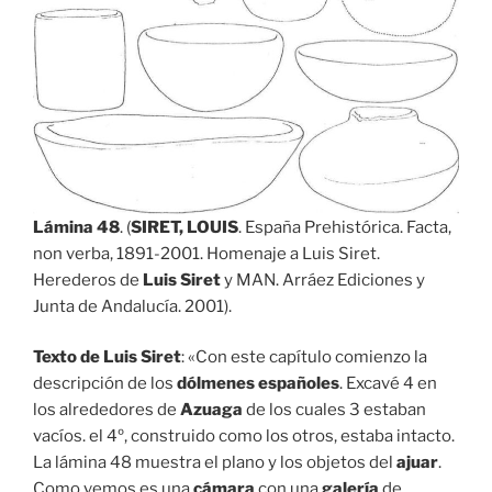
Lámina 48
. (
SIRET, LOUIS
. España Prehistórica. Facta,
non verba, 1891-2001. Homenaje a Luis Siret.
Herederos de
Luis Siret
y MAN. Arráez Ediciones y
Junta de Andalucía. 2001).
Texto de Luis Siret
: «Con este capítulo comienzo la
descripción de los
dólmenes españoles
. Excavé 4 en
los alrededores de
Azuaga
de los cuales 3 estaban
vacíos. el 4º, construido como los otros, estaba intacto.
La lámina 48 muestra el plano y los objetos del
ajuar
.
Como vemos es una
cámara
con una
galería
de