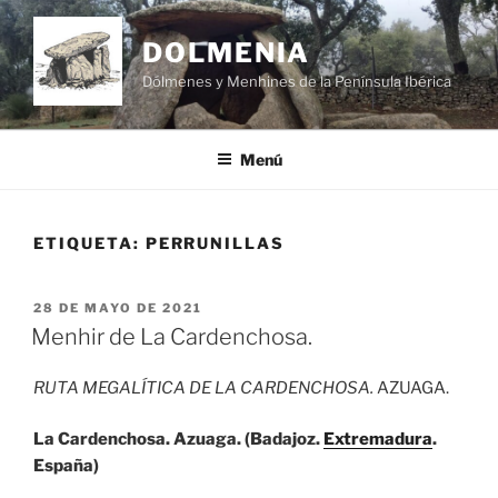
Saltar
al
DOLMENIA
contenido
Dólmenes y Menhines de la Península Ibérica
Menú
ETIQUETA:
PERRUNILLAS
PUBLICADO
28 DE MAYO DE 2021
EL
Menhir de La Cardenchosa.
RUTA MEGALÍTICA DE LA CARDENCHOSA.
AZUAGA.
La Cardenchosa. Azuaga. (Badajoz.
Extremadura
.
España)