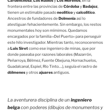
Cardenchosa
,
Los Rubios
y
Los Morenos
, en la
frontera entre las provincias de
Córdoba
y
Badajoz
,
tienen un estimable pasado
neolítico
y
calcolítico
.
Ancestros de fundadores de
Dolmenia
así lo
atestiguan fehacientemente. Sin embargo, los restos
monumentales hoy son mímimos. Quedamos
encargados por la familia «Del Puerto» para perseguir
este hilo investigador. Mientras tanto, reconoceremos
a
Luis Siret
como ese ingeniero de minas, que por
donde paseaba por razones laborales (Mazarrón,
Peñarroya, Bélmez, Fuente Obejuna, Hornachuelos,
Guadalcanal, Espiel, Río Tinto….), seguía el rastro de
dólmenes
y otros
ajuares
antiguos.
La aventurera disciplina de un
ingeniero
belga
con poderes (dibujos de monumentos y