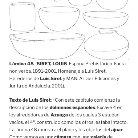
Lámina 48
. (
SIRET, LOUIS
. España Prehistórica. Facta,
non verba, 1891-2001. Homenaje a Luis Siret.
Herederos de
Luis Siret
y MAN. Arráez Ediciones y
Junta de Andalucía. 2001).
Texto de Luis Siret
: «Con este capítulo comienzo la
descripción de los
dólmenes españoles
. Excavé 4 en
los alrededores de
Azuaga
de los cuales 3 estaban
vacíos. el 4º, construido como los otros, estaba intacto.
La lámina 48 muestra el plano y los objetos del
ajuar
.
Como vemos es una
cámara
con una
galería
de