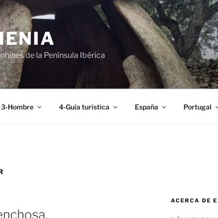
MENIA
hines de la Península Ibérica
3-Hombre
4-Guía turística
España
Portugal
R
ACERCA DE E
enchosa.