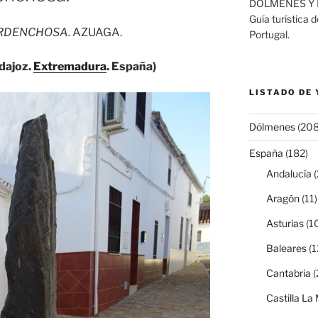
DÓLMENES Y 
Guía turística 
ARDENCHOSA.
AZUAGA.
Portugal.
dajoz.
Extremadura
. España)
LISTADO DE
Dólmenes
(208
España
(182)
Andalucía
(
Aragón
(11)
Asturias
(1
Baleares
(1
Cantabria
(
Castilla L