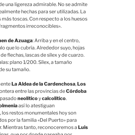
de una ligereza admirable. No se admite
ealmente hechas para ser utilizadas. La
las más toscas. Con respecto a los huesos
ragmentos irreconocibles».
en de Azuaga
: Arriba y en el centro,
lo que lo cubría. Alrededor suyo, hojas
de flechas, lascas de sílex y de cuarzo.
las: plano 1/200. Sílex, a tamaño
 de su tamaño.
mente
La Aldea de la Cardenchosa
,
Los
frontera entre las provincias de
Córdoba
e pasado
neolítico
y
calcolítico
.
olmenia
así lo atestiguan
, los restos monumentales hoy son
 por la familia «Del Puerto» para
or. Mientras tanto, reconoceremos a
Luis
inas, que por donde paseaba por