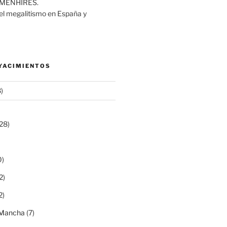
MENHIRES.
del megalitismo en España y
 YACIMIENTOS
)
28)
0)
2)
2)
a Mancha
(7)