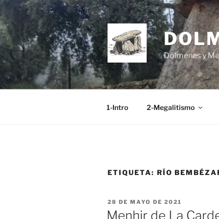
Saltar
al
contenido
DOL
Dólmenes y Men
1-Intro
2-Megalitismo
ETIQUETA:
RÍO BEMBÉZA
PUBLICADO
28 DE MAYO DE 2021
EL
Menhir de La Card