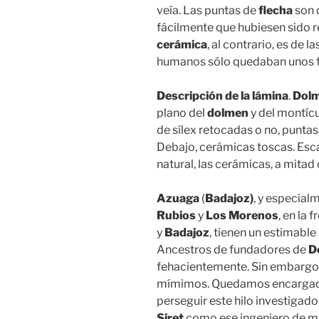
veía. Las puntas de
flecha
son 
fácilmente que hubiesen sido r
cerámica
, al contrario, es de 
humanos sólo quedaban unos f
Descripción de la lámina
.
Dolm
plano del
dolmen
y del montícu
de sílex retocadas o no, puntas 
Debajo, cerámicas toscas. Esca
natural, las cerámicas, a mitad
Azuaga
(
Badajoz)
, y especial
Rubios
y
Los Morenos
, en la 
y
Badajoz
, tienen un estimabl
Ancestros de fundadores de
D
fehacientemente. Sin embargo
mímimos. Quedamos encargados
perseguir este hilo investigad
Siret
como ese ingeniero de m