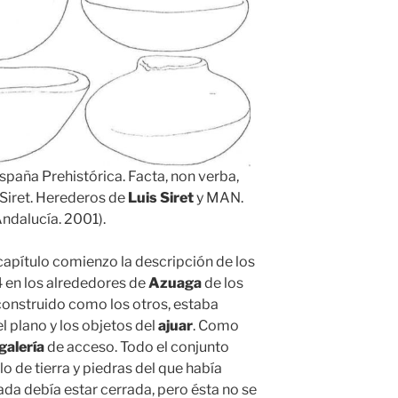
España Prehistórica. Facta, non verba,
Siret. Herederos de
Luis Siret
y MAN.
Andalucía. 2001).
 capítulo comienzo la descripción de los
4 en los alrededores de
Azuaga
de los
 construido como los otros, estaba
l plano y los objetos del
ajuar
. Como
galería
de acceso. Todo el conjunto
 de tierra y piedras del que había
ada debía estar cerrada, pero ésta no se