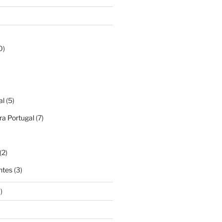
0)
al
(5)
a Portugal
(7)
(2)
ntes
(3)
)