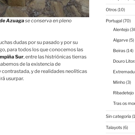
Otros
(10)
 de Azuaga
se conserva en pleno
Portugal
(70)
Alentejo
(3
Algarve
(5)
muchas dudas por su pasado y por su
rgo, para todos los que conocemos las
Beiras
(14)
mpiña Sur
, entre las histriónicas tierras
Douro Litor
 sabemos de la existencia de
 contrastada, y de realidades neolíticas
Extremadur
rá usurpar.
Minho
(3)
Ribadetejo
Tras os mo
Sin categoría
(1
Talayots
(6)