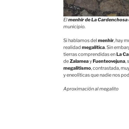
El
menhir de La Cardenchosa
municipio.
Si hablamos del
menhir
, hay 
realidad
megalítica
. Sin emba
tierras comprendidas en
La Ca
de
Zalamea
y
Fuenteovejuna
,
megalitismo
, contrastada, muy
y eneolíticas que nadie nos pod
Aproximación al megalito