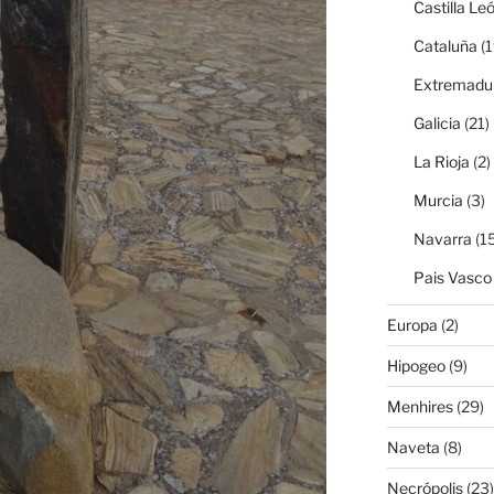
Castilla Le
Cataluña
(1
Extremadu
Galicia
(21)
La Rioja
(2)
Murcia
(3)
Navarra
(15
Pais Vasco
Europa
(2)
Hipogeo
(9)
Menhires
(29)
Naveta
(8)
Necrópolis
(23)