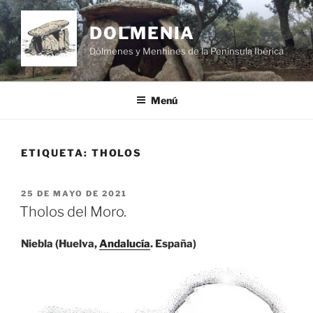
Saltar
al
DOLMENIA
contenido
Dólmenes y Menhines de la Península Ibérica
Menú
ETIQUETA:
THOLOS
PUBLICADO
25 DE MAYO DE 2021
EL
Tholos del Moro.
Niebla (Huelva,
Andalucía
. España)