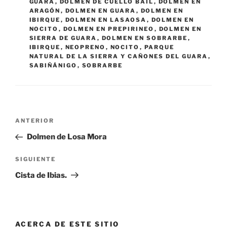
GUARA
,
DOLMEN DE CUELLO BAIL
,
DOLMEN EN
ARAGÓN
,
DOLMEN EN GUARA
,
DOLMEN EN
IBIRQUE
,
DOLMEN EN LASAOSA
,
DOLMEN EN
NOCITO
,
DOLMEN EN PREPIRINEO
,
DOLMEN EN
SIERRA DE GUARA
,
DOLMEN EN SOBRARBE
,
IBIRQUE
,
NEOPRENO
,
NOCITO
,
PARQUE
NATURAL DE LA SIERRA Y CAÑONES DEL GUARA
,
SABIÑÁNIGO
,
SOBRARBE
Navegación
Entrada
ANTERIOR
de
anterior:
Dolmen de Losa Mora
entradas
Siguiente
SIGUIENTE
entrada
Cista de Ibias.
ACERCA DE ESTE SITIO