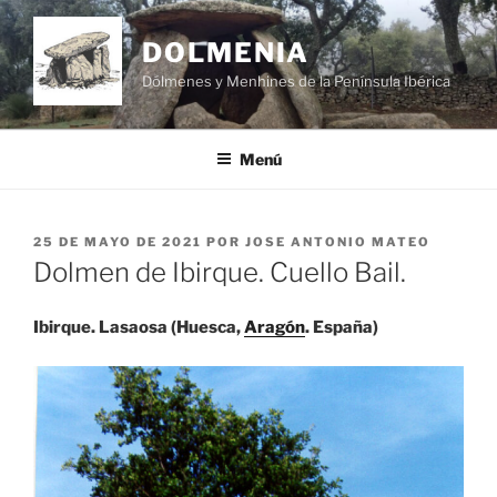
Saltar
al
DOLMENIA
contenido
Dólmenes y Menhines de la Península Ibérica
Menú
PUBLICADO
25 DE MAYO DE 2021
POR
JOSE ANTONIO MATEO
EL
Dolmen de Ibirque. Cuello Bail.
Ibirque. Lasaosa (Huesca,
Aragón
. España)