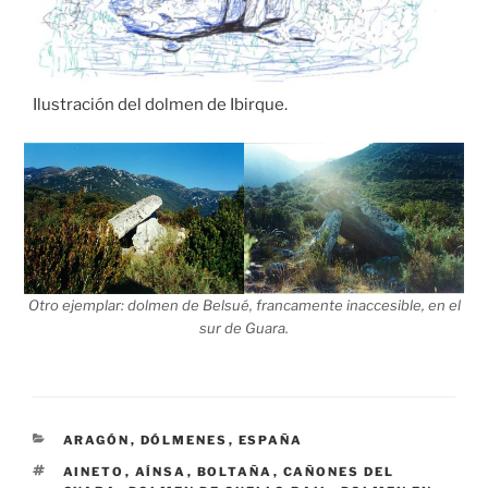
Ilustración del dolmen de Ibirque.
Otro ejemplar: dolmen de Belsué, francamente inaccesible, en el
sur de Guara.
CATEGORÍAS
ARAGÓN
,
DÓLMENES
,
ESPAÑA
ETIQUETAS
AINETO
,
AÍNSA
,
BOLTAÑA
,
CAÑONES DEL