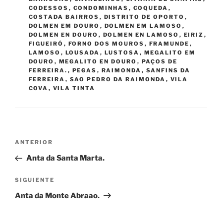
CODESSOS
,
CONDOMINHAS
,
COQUEDA
,
COSTADA BAIRROS
,
DISTRITO DE OPORTO
,
DOLMEN EM DOURO
,
DOLMEN EM LAMOSO
,
DOLMEN EN DOURO
,
DOLMEN EN LAMOSO
,
EIRIZ
,
FIGUEIRÓ
,
FORNO DOS MOUROS
,
FRAMUNDE
,
LAMOSO
,
LOUSADA
,
LUSTOSA
,
MEGALITO EM
DOURO
,
MEGALITO EN DOURO
,
PAÇOS DE
FERREIRA.
,
PEGAS
,
RAIMONDA
,
SANFINS DA
FERREIRA
,
SAO PEDRO DA RAIMONDA
,
VILA
COVA
,
VILA TINTA
Navegación
Entrada
ANTERIOR
de
anterior:
Anta da Santa Marta.
entradas
Siguiente
SIGUIENTE
entrada
Anta da Monte Abraao.