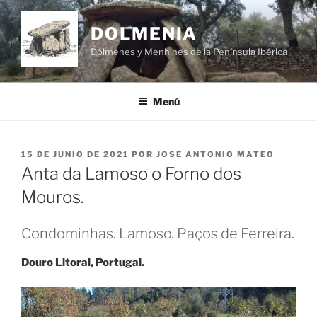
Saltar
al
DOLMENIA
contenido
Dólmenes y Menhines de la Península Ibérica
Menú
PUBLICADO
15 DE JUNIO DE 2021
POR
JOSE ANTONIO MATEO
EL
Anta da Lamoso o Forno dos
Mouros.
Condominhas. Lamoso. Paços de Ferreira.
Douro Litoral, Portugal.