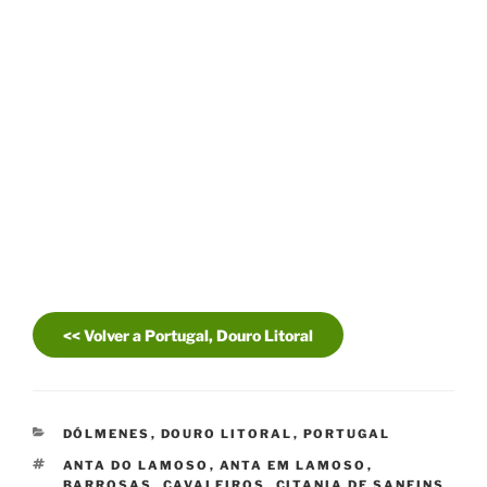
<< Volver a Portugal, Douro Litoral
CATEGORÍAS
DÓLMENES
,
DOURO LITORAL
,
PORTUGAL
ETIQUETAS
ANTA DO LAMOSO
,
ANTA EM LAMOSO
,
BARROSAS
,
CAVALEIROS
,
CITANIA DE SANFINS
,