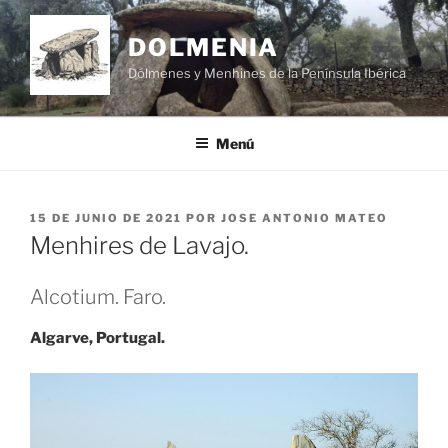
Saltar
al
DOLMENIA
contenido
Dólmenes y Menhines de la Península Ibérica
Menú
PUBLICADO
15 DE JUNIO DE 2021
POR
JOSE ANTONIO MATEO
EL
Menhires de Lavajo.
Alcotium. Faro.
Algarve, Portugal.