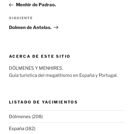
de
anterior:
Menhir de Padrao.
entradas
Siguiente
SIGUIENTE
entrada
Dolmen de Antelas.
ACERCA DE ESTE SITIO
DÓLMENES Y MENHIRES.
Guía turística del megalitismo en España y Portugal.
LISTADO DE YACIMIENTOS
Dólmenes
(208)
España
(182)