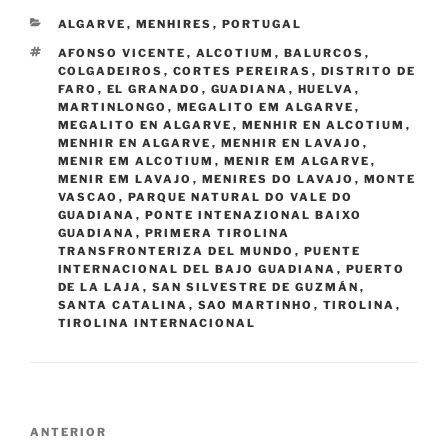
CATEGORÍAS
ALGARVE
,
MENHIRES
,
PORTUGAL
ETIQUETAS
AFONSO VICENTE
,
ALCOTIUM
,
BALURCOS
,
COLGADEIROS
,
CORTES PEREIRAS
,
DISTRITO DE
FARO
,
EL GRANADO
,
GUADIANA
,
HUELVA
,
MARTINLONGO
,
MEGALITO EM ALGARVE
,
MEGALITO EN ALGARVE
,
MENHIR EN ALCOTIUM
,
MENHIR EN ALGARVE
,
MENHIR EN LAVAJO
,
MENIR EM ALCOTIUM
,
MENIR EM ALGARVE
,
MENIR EM LAVAJO
,
MENIRES DO LAVAJO
,
MONTE
VASCAO
,
PARQUE NATURAL DO VALE DO
GUADIANA
,
PONTE INTENAZIONAL BAIXO
GUADIANA
,
PRIMERA TIROLINA
TRANSFRONTERIZA DEL MUNDO
,
PUENTE
INTERNACIONAL DEL BAJO GUADIANA
,
PUERTO
DE LA LAJA
,
SAN SILVESTRE DE GUZMÁN
,
SANTA CATALINA
,
SAO MARTINHO
,
TIROLINA
,
TIROLINA INTERNACIONAL
Navegación
Entrada
ANTERIOR