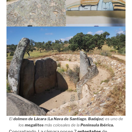
El
dolmen de Lácara
(
La Nava de Santiago
,
Badajoz
) es uno de
los
megalitos
más colosales de la
Península Ibérica.
Concretando. La cámara posee 7
ortostatos
de