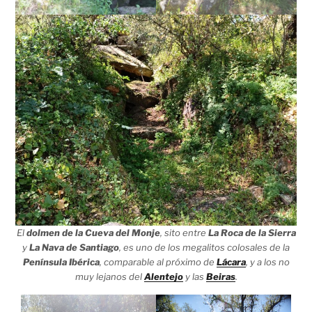
El
dolmen de la Cueva del Monje
, sito entre
La Roca de la Sierra
y
La Nava de Santiago
, es uno de los megalitos colosales de la
Península Ibérica
, comparable al próximo de
Lácara
, y a los no
muy lejanos del
Alentejo
y las
Beiras
.