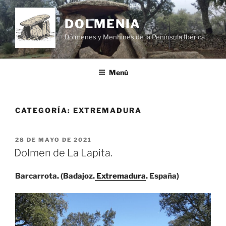
Saltar
al
DOLMENIA
contenido
Dólmenes y Menhines de la Península Ibérica
Menú
CATEGORÍA:
EXTREMADURA
PUBLICADO
28 DE MAYO DE 2021
EL
Dolmen de La Lapita.
Barcarrota. (Badajoz.
Extremadura
. España)