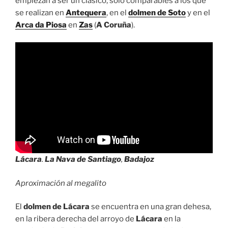
empiezan a ser un clásico, sólo comparables a los que
se realizan en
Antequera
, en el
dolmen de Soto
y en el
Arca da Piosa
en
Zas
(
A Coruña
).
Lácara
.
La Nava de Santiago
,
Badajoz
Aproximación al megalito
El
dolmen de Lácara
se encuentra en una gran dehesa,
en la ribera derecha del arroyo de
Lácara
en la