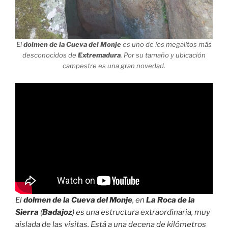
El
dolmen de la Cueva del Monje
es uno de los megalitos más
desconocidos de
Extremadura
. Por su tamaño y ubicación
campestre es una gran novedad.
El
dolmen de la Cueva del Monje
, en
La Roca de la
Sierra
(
Badajoz
) es una estructura extraordinaria, muy
aislada de las visitas. Está a una decena de kilómetros