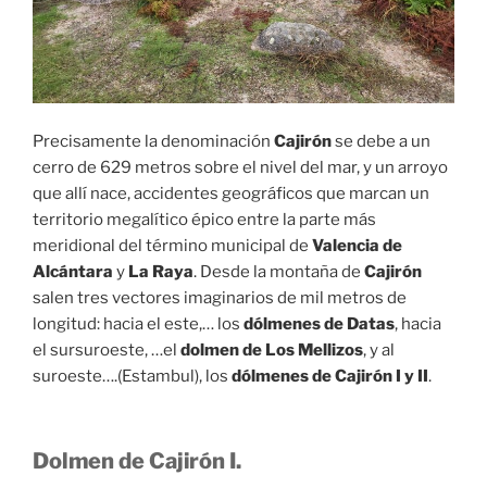
Precisamente la denominación
Cajirón
se debe a un
cerro de 629 metros sobre el nivel del mar, y un arroyo
que allí nace, accidentes geográficos que marcan un
territorio megalítico épico entre la parte más
meridional del término municipal de
Valencia de
Alcántara
y
La Raya
. Desde la montaña de
Cajirón
salen tres vectores imaginarios de mil metros de
longitud: hacia el este,… los
dólmenes de Datas
, hacia
el sursuroeste, …el
dolmen de Los Mellizos
, y al
suroeste….(Estambul), los
dólmenes de Cajirón I y II
.
Dolmen de Cajirón I.