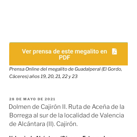
Prensa Online del megalito de Guadalperal (El Gordo,
Cáceres) años 19, 20, 21, 22 y 23
PUBLICADO
28 DE MAYO DE 2021
EL
Dolmen de Cajirón II. Ruta de Aceña de la
Borrega al sur de la localidad de Valencia
de Alcántara (II). Cajirón.